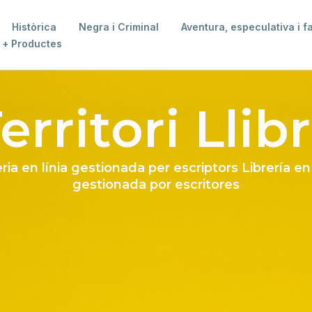
Històrica
Negra i Criminal
Aventura, especulativa i f
+ Productes
erritori Llib
eria en línia gestionada per escriptors Librería en
gestionada por escritores