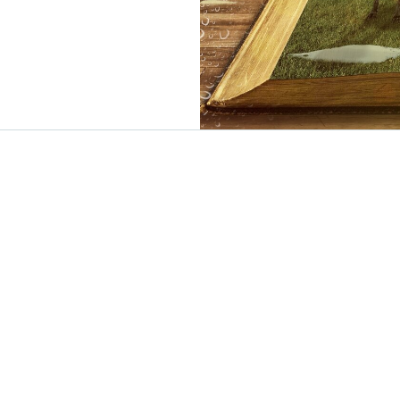
CONTACTAR
icions / Términos y condiciones
info@xn--libertnia-v1a.cat
+34688997721
vacitat
Chat Whatsapp
ookies
ferencias de cookies