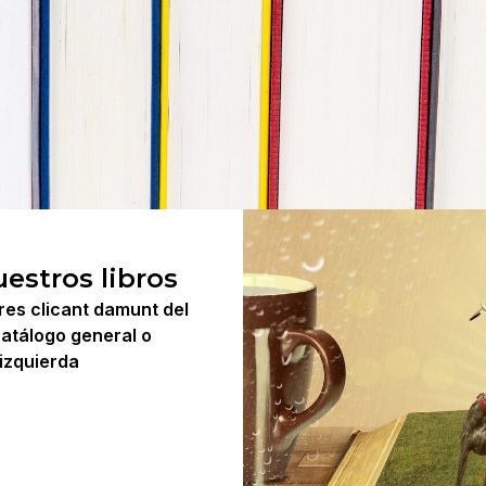
uestros libros
eres clicant damunt del
catálogo general o
izquierda