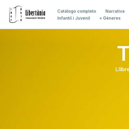
Catálogo completo
Narrativa
Infantil i Juvenil
+ Gèneres
T
Llibr