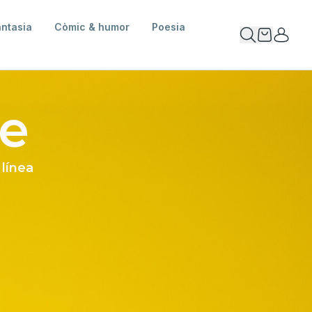
antasia
Còmic & humor
Poesia
re
 línea