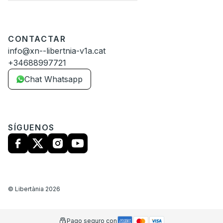
CONTACTAR
info@xn--libertnia-v1a.cat
+34688997721
Chat Whatsapp
SÍGUENOS
©
Libertània
2026
Pago seguro con