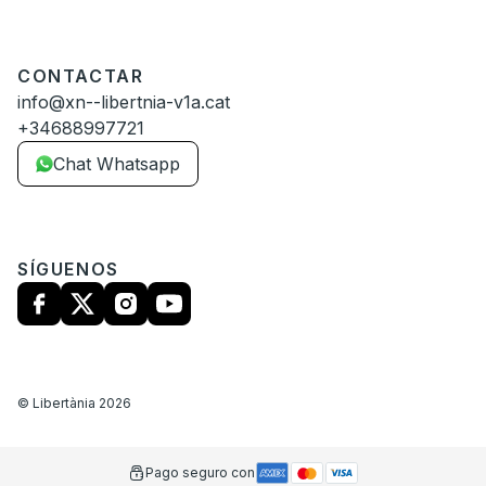
CONTACTAR
info@xn--libertnia-v1a.cat
+34688997721
Chat Whatsapp
SÍGUENOS
©
Libertània
2026
Pago seguro con