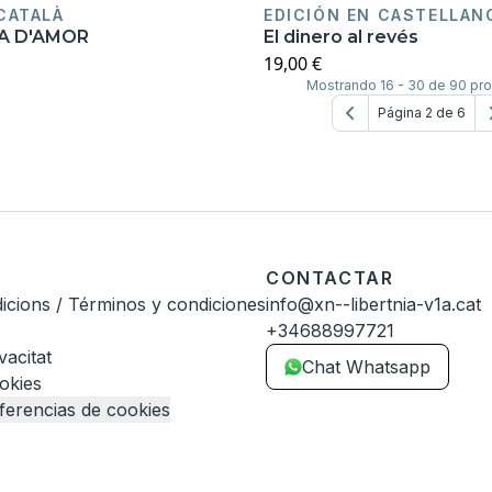
 CATALÀ
EDICIÓN EN CASTELLAN
A D'AMOR
El dinero al revés
19,00 €
Mostrando 16 - 30 de 90 pr
Página 2 de 6
CONTACTAR
icions / Términos y condiciones
info@xn--libertnia-v1a.cat
+34688997721
vacitat
Chat Whatsapp
ookies
ferencias de cookies